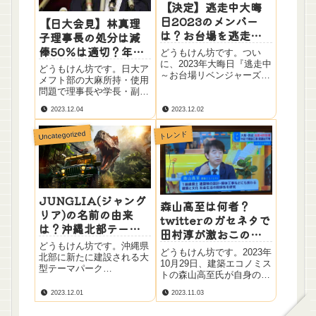
【決定】逃走中大晦
日2023のメンバー
【日大会見】林真理
は？お台場を逃走！
子理事長の処分は減
結果と見逃し配信も
俸50％は適切？年収
どうもけん坊です。つい
リサーチ
はいくら？
に、2023年大晦日『逃走中
どうもけん坊です。日大ア
～お台場リベンジャーズ
メフト部の大麻所持・使用
～』の逃走者が発表されま
問題で理事長や学長・副学
した。今回のテーマは“タ
長の処分が決定しました。
イムリープ”。初参戦の人
2023.12.04
2023.12.02
学長・副学長が辞任の中、
もいるので要チェックで
理事長だけ減俸50％という
す！！今回の逃走者は昨年
Uncategorized
トレンド
結果にメディアはなぜだと
と同じ31名！今年のメンバ
いう声が上がっていまし
ーが気になったのでリサ
た。理事長に対しての処分
ー...
は適切なのか？減俸50％...
JUNGLIA(ジャング
森山高至は何者？
リア)の名前の由来
twitterのガセネタで
は？沖縄北部テーマ
田村淳が激おこの理
パークはジュラシッ
由は？
どうもけん坊です。沖縄県
どうもけん坊です。2023年
クパークに似てる？
北部に新たに建設される大
10月29日、建築エコノミス
パクリ？内容や情報
型テーマパーク
トの森山高至氏が自身の
『JUNGLIA（ジャングリ
まとめ！
Twitterで根も葉もないツイ
ア）』の概要が発表されま
2023.12.01
2023.11.03
ート(ガセネタ)をしたこと
したね！手がけるのは、
に対して田村淳さんが激お
USJを劇的に変化させた森