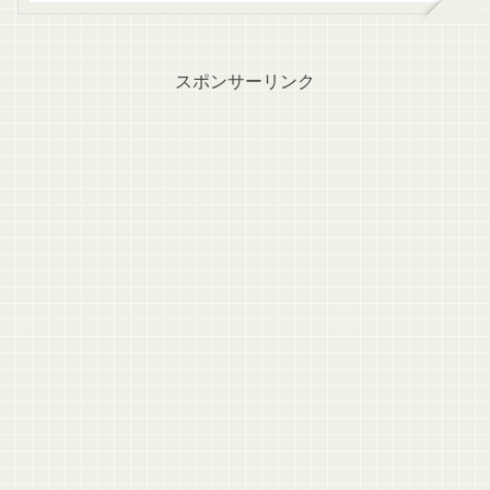
こです。このツイートに対
岡毅(株式会社刀CEO)さ
して撤回、謝罪を求めたも
ん。一体どんなテーマパー
のの、田村淳さんに求めら
クで、何ができるのか？完
れた回答...
成は...
スポンサーリンク