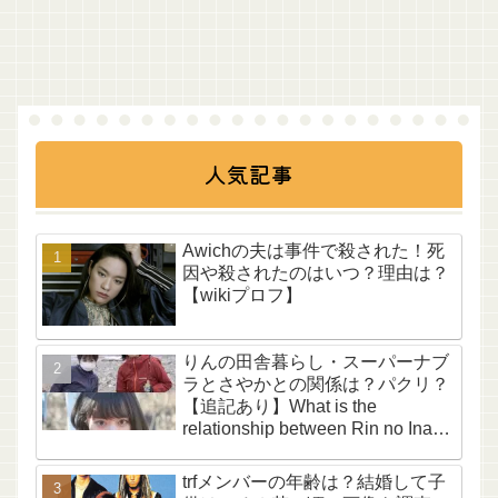
人気記事
Awichの夫は事件で殺された！死
因や殺されたのはいつ？理由は？
【wikiプロフ】
りんの田舎暮らし・スーパーナブ
ラとさやかとの関係は？パクリ？
【追記あり】What is the
relationship between Rin no Inaka
Kurashi, Super Nabura, and
Sayaka? Is it plagiarism? [Update
trfメンバーの年齢は？結婚して子
included]