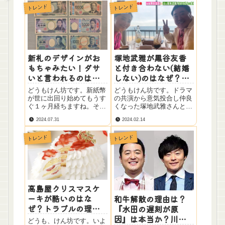
トレンド
トレンド
新札のデザインがお
塚地武雅が黒谷友香
もちゃみたい！ダサ
と付き合わない(結婚
いと言われるのはな
しない)のはなぜ？理
ぜ？デザインの人物
由は？その後はどう
どうもけん坊です。新紙幣
どうもけん坊です。ドラマ
は何した人？
なった？
が世に出回り始めてもうす
の共演から意気投合し仲良
ぐ１ヶ月経ちますね。そろ
くなった塚地武雅さんと黒
そろ皆さんの手元にも全て
谷友香さん。『あの時告っ
2024.07.31
2024.02.14
の紙幣が来た頃ではないで
てればどうなった？』の番
しょうか？そんな新紙幣
組で黒谷友香さんが塚地武
トレンド
トレンド
(新札)ですが、手に取って
雅さんに告白してからも結
みて『おもちゃみたい』
婚どころか付き合うことす
『デザインダサい』『デザ
らしていないようです。2
インの人誰？』などと思っ
月13日に放送された時に...
た...
高島屋クリスマスケ
ーキが酷いのはな
和牛解散の理由は？
ぜ？トラブルの理由
『水田の遅刻が原
は冷凍不足？配送業
因』は本当か？川西
どうも、けん坊です。いよ