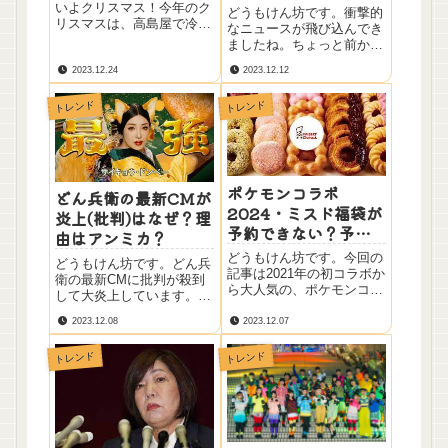
者？
が心配の声
いよクリスマス！今年のク
どうもけん坊です。衝撃的
リスマスは、高島屋で冷凍
なニュースが飛び込んでき
のクリスマスケーキを注文
ましたね。ちょっと前から
しよう！なんて取ってみて
見かけなくなっていたお笑
届いたら『何っじゃコリャ
2023.12.24
2023.12.12
いコンビの和牛が解散表明
ー！！！！！』てなってい
されました。X (Twitter ）
る人がいる様で、
トレンド
トレンド
で解散理由は水田の遅刻が
X（Twitter）でトレンドい
原因と書かれていましたが
りしていましたのでリサ
本当に解散の理由はそこな
ー...
のか？また、...
ポケモンコラボ
どん兵衛の最新CMが
2024・ミスド福袋が
炎上(批判)はなぜ？理
予約できない？予約
由はアンミカ？
と在庫ありを見つけ
どうもけん坊です。今回の
どうもけん坊です。どん兵
る方法をご紹介
記事は2021年の初コラボか
衛の最新CMに批判が殺到
ら大人気の、ポケモンコラ
して大炎上しています。理
ボの『ミスド福袋』につい
由は何やらアンミカさんが
てリサーチしていきます。
2023.12.08
2023.12.07
原因のようなので詳しくリ
今回で4年目になったポケ
サーチしてみようと思いま
モンコラボのミスド福袋で
トレンド
トレンド
す。それでは見ていきまし
すが、人気すぎて『予約が
ょう。・どん兵衛の最新
できない！？』などの声が
CMの内容は？・どん兵衛
上がっています。そこ...
の最新CMが炎上(批判)し...