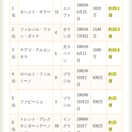
1992年
1
エジ
1820
約29.1
モハメド・サラー
11
6月15
位
プト
万
億
日
2
フィルジル・ファ
オラ
1991年
1144
約18.3
4
位
ン・ダイク
ンダ
7月8日
万
億
元ス
1991年
3
チアゴ・アルカン
1040
約16.6
6
ペイ
4月11
位
タラ
万
億
ン
日
1991年
4
ロベルト・フィル
ブラ
約15
9
10月2
936万
位
ミーノ
ジル
億
日
1993年
5
ブラ
約15
ファビーニョ
3
10月23
936万
位
ジル
億
日
トレント・アレク
イン
1998年
6
約15
サンダー＝アーノ
66
グラ
10月7
936万
位
億