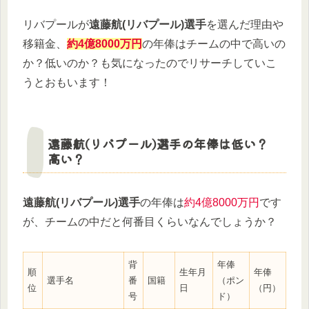
リバプールが
遠藤航(リバプール)選手
を選んだ理由や
移籍金、
約4億8000万円
の年俸はチームの中で高いの
か？低いのか？も気になったのでリサーチしていこ
うとおもいます！
遠藤航(リバプール)選手の年俸は低い？
高い？
遠藤航(リバプール)選手
の年俸は
約4億8000万円
です
が、チームの中だと何番目くらいなんでしょうか？
背
年俸
順
生年月
年俸
選手名
番
国籍
（ポン
位
日
（円）
号
ド）