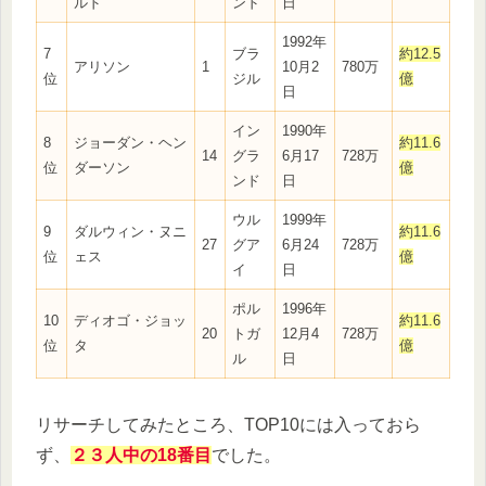
ルド
ンド
日
1992年
7
ブラ
約12.5
アリソン
1
10月2
780万
位
ジル
億
日
イン
1990年
8
ジョーダン・ヘン
約11.6
14
グラ
6月17
728万
位
ダーソン
億
ンド
日
ウル
1999年
9
ダルウィン・ヌニ
約11.6
27
グア
6月24
728万
位
ェス
億
イ
日
ポル
1996年
10
ディオゴ・ジョッ
約11.6
20
トガ
12月4
728万
位
タ
億
ル
日
リサーチしてみたところ、TOP10には入っておら
ず、
２３人中の18番目
でした。