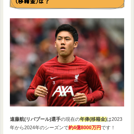
(移籍金)は？
遠藤航(リバプール)選手
の現在の
年俸(移籍金)
は2023
年から2024年のシーズンで
約4億8000万円
です！