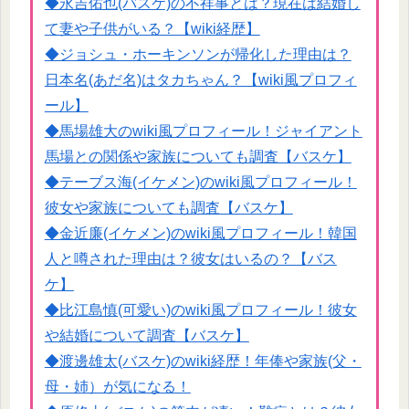
◆永吉佑也(バスケ)の不祥事とは？現在は結婚し
て妻や子供がいる？【wiki経歴】
◆ジョシュ・ホーキンソンが帰化した理由は？
日本名(あだ名)はタカちゃん？【wiki風プロフィ
ール】
◆馬場雄大のwiki風プロフィール！ジャイアント
馬場との関係や家族についても調査【バスケ】
◆テーブス海(イケメン)のwiki風プロフィール！
彼女や家族についても調査【バスケ】
◆金近廉(イケメン)のwiki風プロフィール！韓国
人と噂された理由は？彼女はいるの？【バス
ケ】
◆比江島慎(可愛い)のwiki風プロフィール！彼女
や結婚について調査【バスケ】
◆渡邊雄太(バスケ)のwiki経歴！年俸や家族(父・
母・姉）が気になる！