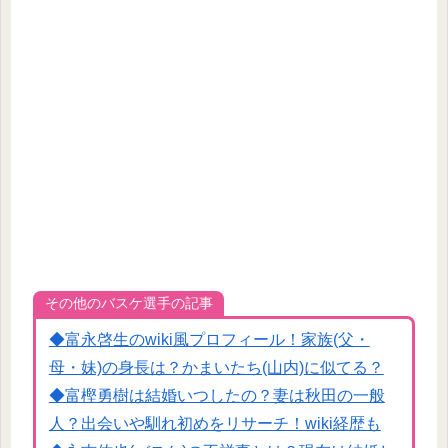
その他のバスケ選手の記事
◆富永啓生のwiki風プロフィール！家族(父・
母・妹)の身長は？かまいたち(山内)に似てる？
◆富樫勇樹は結婚いつしたの？妻は秋田の一般
人？出会いや馴れ初めをリサーチ！wiki経歴も