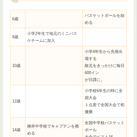
バスケットボールを始
6歳
める
小学2年生で地元のミニバス
8歳
ケチームに加入
小学4年生から先発出
場する
10歳
敗北をきっかけに毎日
600イン
が日課に。
小学校6年生の時に全
国大会
12歳
１点差で全国大会で初
優勝
全国中学校バスケット
柳井中学校でキャプテンを務
14歳
ボール
める
大会でベスト16