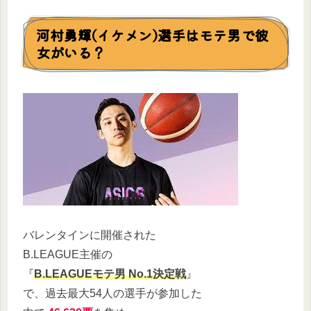
河村勇輝(イケメン)選手はモテ男で彼
女がいる？
バレンタインに開催された
B.LEAGUE主催の
『
B.LEAGUEモテ男 No.1決定戦
』
で、過去最大54人の選手が参加した