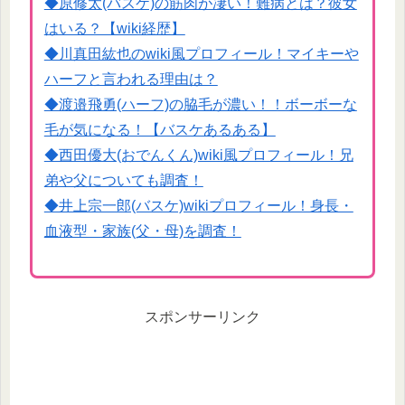
◆原修太(バスケ)の筋肉が凄い！難病とは？彼女
はいる？【wiki経歴】
◆川真田紘也のwiki風プロフィール！マイキーや
ハーフと言われる理由は？
◆渡邉飛勇(ハーフ)の脇毛が濃い！！ボーボーな
毛が気になる！【バスケあるある】
◆西田優大(おでんくん)wiki風プロフィール！兄
弟や父についても調査！
◆井上宗一郎(バスケ)wikiプロフィール！身長・
血液型・家族(父・母)を調査！
スポンサーリンク