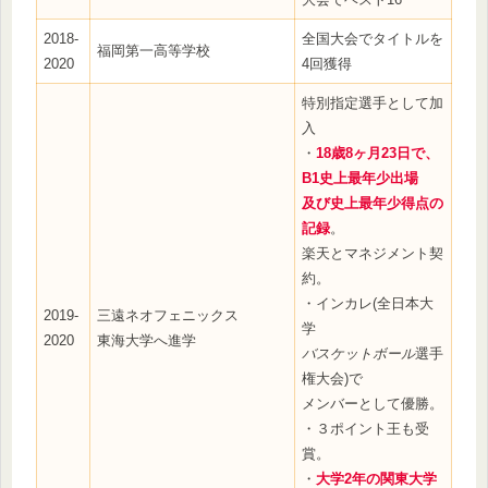
2018-
全国大会でタイトルを
福岡第一高等学校
2020
4回獲得
特別指定選手として加
入
・
18歳8ヶ月23日で、
B1史上最年少出場
及び史上最年少得点の
記録
。
楽天とマネジメント契
約。
・インカレ(全日本大
2019-
三遠ネオフェニックス
学
2020
東海大学へ進学
バスケットボール
選手
権大会)で
メンバーとして優勝。
・３ポイント王も受
賞。
・
大学2年の関東大学