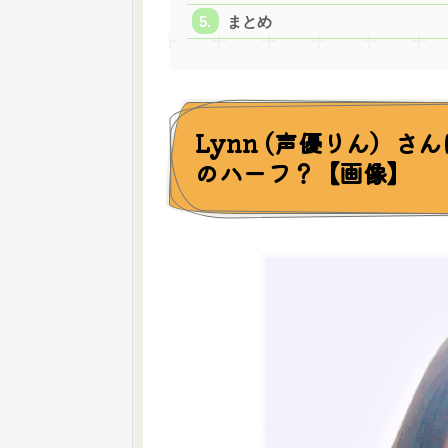
まとめ
Lynn (声優りん）
のハーフ？【画像】