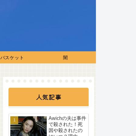
バスケット
闇
人気記事
Awichの夫は事件
で殺された！死
因や殺されたの