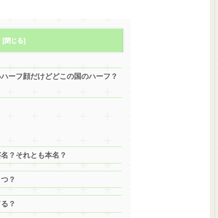
いいハーフ顔だけどどこの国のハーフ？
は芸名？それとも本名？
くつ？
てる？