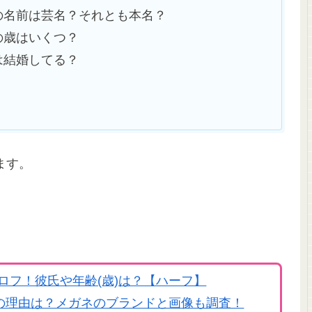
さんの名前は芸名？それとも本名？
んの歳はいくつ？
んは結婚してる？
ます。
風プロフ！彼氏や年齢(歳)は？【ハーフ】
の理由は？メガネのブランドと画像も調査！