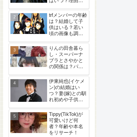
はいつ？理由
は？【wikiプロ
フ】
trfメンバーの年齢
は？結婚して子
供はいる？若い
頃の画像も調
査！
りんの田舎暮ら
し・スーパーナ
ブラとさやかと
の関係は？パク
リ？【追記あ
り】What is the
伊東純也(イケメ
relationship
ン)の結婚はい
between Rin no
つ？妻(嫁)との馴
Inaka Kurashi,
れ初めや子供に
Super Nabura,
ついて
and Sayaka? Is it
Tippy(TikTok)が
plagiarism?
可愛いけど何
[Update included]
者？年齢や本名
をリサーチ！