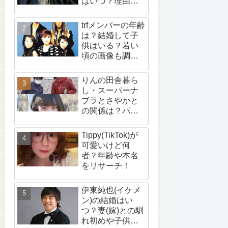
はいつ？理由
は？【wikiプロ
フ】
trfメンバーの年齢
は？結婚して子
供はいる？若い
頃の画像も調
査！
りんの田舎暮ら
し・スーパーナ
ブラとさやかと
の関係は？パク
リ？【追記あ
り】What is the
Tippy(TikTok)が
relationship
可愛いけど何
between Rin no
者？年齢や本名
Inaka Kurashi,
をリサーチ！
Super Nabura,
and Sayaka? Is it
伊東純也(イケメ
plagiarism?
ン)の結婚はい
[Update included]
つ？妻(嫁)との馴
れ初めや子供に