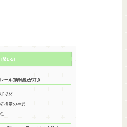
レール(新幹線)が好き！
ド①取材
ド②携帯の待受
ド③