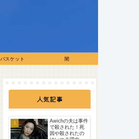
バスケット
闇
人気記事
Awichの夫は事件
で殺された！死
因や殺されたの