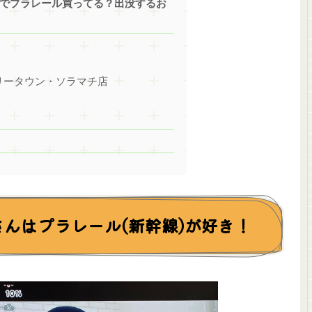
こでプラレール買ってる？出没するお
リータウン・ソラマチ店
さんはプラレール(新幹線)が好き！