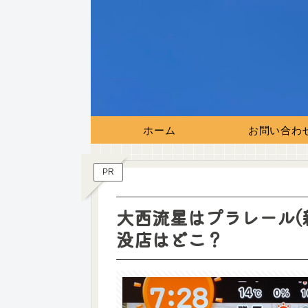
ホーム
お問い合わ
PR
大西流星はプラレール(
没店はどこ？