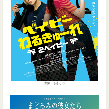
主演
・ちさと 役