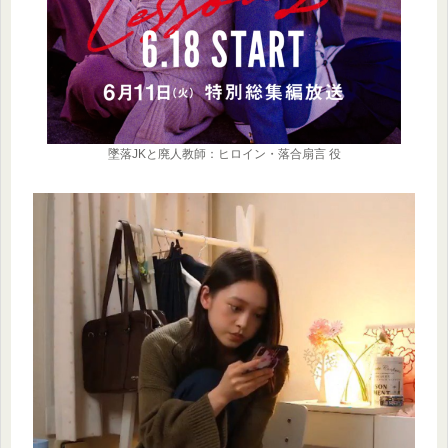
墜落JKと廃人教師：ヒロイン・落合扇言 役