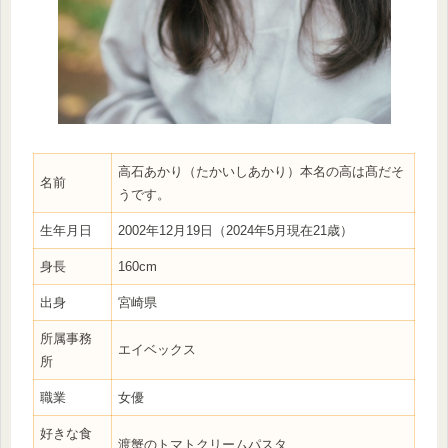
高石あかり（たかいしあかり）本名の高は髙だそ
名前
うです。
生年月日
2002年12月19日（2024年5月現在21歳）
身長
160cm
出身
宮崎県
所属事務
エイベックス
所
職業
女優
好きな食
渡蟹のトマトクリームパスタ