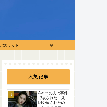
バスケット
闇
人気記事
Awichの夫は事件
で殺された！死
因や殺されたの