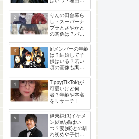
はいつ？理由
は？【wikiプロ
フ】
りんの田舎暮ら
し・スーパーナ
ブラとさやかと
の関係は？パク
リ？【追記あ
り】What is the
trfメンバーの年齢
relationship
は？結婚して子
between Rin no
供はいる？若い
Inaka Kurashi,
頃の画像も調
Super Nabura,
査！
and Sayaka? Is it
Tippy(TikTok)が
plagiarism?
可愛いけど何
[Update included]
者？年齢や本名
をリサーチ！
伊東純也(イケメ
ン)の結婚はい
つ？妻(嫁)との馴
れ初めや子供に