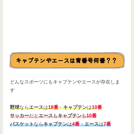
キャプテンやエースは背番号何番？？
どんなスポーツにもキャプテンやエースが存在しま
す
野球
なら
エース
は
18番
・
キャプテン
は
10番
サッカー
だと
エース
も
キャプテン
も
10番
バスケット
なら
キャプテン
は
4番
・
エース
は
7番