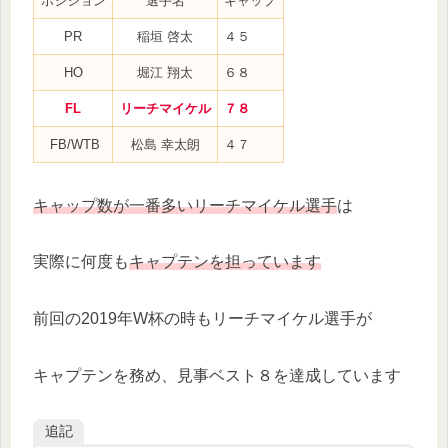
ポジション
選手名
キャップ
PR
稲垣 啓太
４５
HO
堀江 翔太
６８
FL
リーチマイケル
７８
FB/WTB
松島 幸太朗
４７
キャップ数が一番多いリーチマイケル選手
は
実際に何度も
キャプテンを担っています
前回の2019年W杯の時もリーチマイケル選手が
キャプテンを務め、見事ベスト８を達成しています
追記