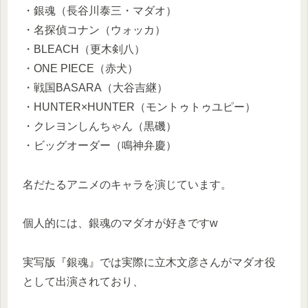
・銀魂（長谷川泰三・マダオ）
・名探偵コナン（ウォッカ）
・BLEACH（更木剣八）
・ONE PIECE（赤犬）
・戦国BASARA（大谷吉継）
・HUNTER×HUNTER（モントゥトゥユピー）
・クレヨンしんちゃん（黒磯）
・ビッグオーダー（鳴神弁慶）
名だたるアニメのキャラを演じています。
個人的には、銀魂のマダオが好きですw
実写版『銀魂』では実際に立木文彦さんがマダオ役
として出演されており、