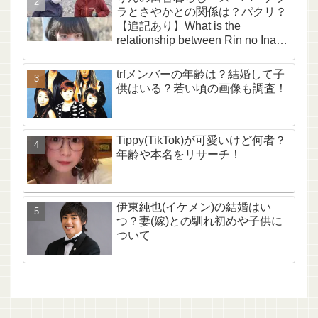
ラとさやかとの関係は？パクリ？
【追記あり】What is the
relationship between Rin no Inaka
Kurashi, Super Nabura, and
Sayaka? Is it plagiarism? [Update
trfメンバーの年齢は？結婚して子
included]
供はいる？若い頃の画像も調査！
Tippy(TikTok)が可愛いけど何者？
年齢や本名をリサーチ！
伊東純也(イケメン)の結婚はい
つ？妻(嫁)との馴れ初めや子供に
ついて