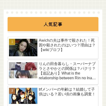
人気記事
Awichの夫は事件で殺された！死
因や殺されたのはいつ？理由は？
【wikiプロフ】
りんの田舎暮らし・スーパーナブ
ラとさやかとの関係は？パクリ？
【追記あり】What is the
relationship between Rin no Inaka
Kurashi, Super Nabura, and
Sayaka? Is it plagiarism? [Update
trfメンバーの年齢は？結婚して子
included]
供はいる？若い頃の画像も調査！