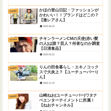
かほの登山日記・ファッションが
Youtuber
かわいい！！ブランドはどこの？
【激レアさん】
2023.06.23
チキンラーメンCMの天使(赤い髪
TikToker
の人)は誰？芸人？何者なのか調査
【日清食品】
2023.03.21
りんの田舎暮らし・エキノコック
Youtuber
スで大炎上？【ユーチューバーり
ん】
2022.11.15
山崎ねお(ユーチューバー)ワタナ
Youtuber
ベエンターテイメントに所属！
【ねおチャンネル】